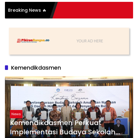
Breaking News 🔥
S
Kemendikdasmen
News
Kemendikdasmen Perkuat
Implementasi Budaya Sekolah