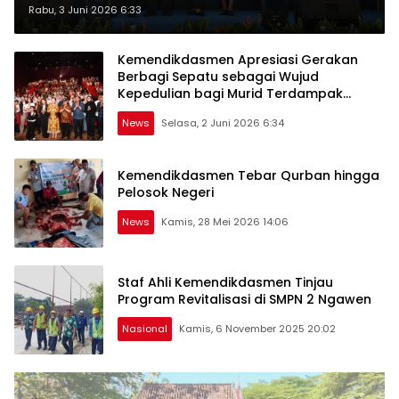
Aman dan Nyaman melalui
Rabu, 3 Juni 2026 6:33
Pembentukan Pokja BSAN di
Daerah
Kemendikdasmen Apresiasi Gerakan
Berbagi Sepatu sebagai Wujud
Kepedulian bagi Murid Terdampak
Bencana
News
Selasa, 2 Juni 2026 6:34
Kemendikdasmen Tebar Qurban hingga
Pelosok Negeri
News
Kamis, 28 Mei 2026 14:06
Staf Ahli Kemendikdasmen Tinjau
Program Revitalisasi di SMPN 2 Ngawen
Nasional
Kamis, 6 November 2025 20:02