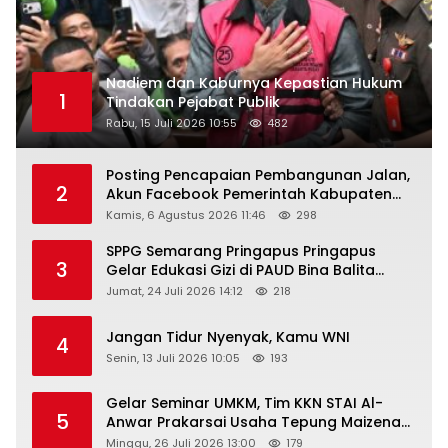
Nadiem dan Kaburnya Kepastian Hukum
1
Tindakan Pejabat Publik
Rabu, 15 Juli 2026 10:55
482
Posting Pencapaian Pembangunan Jalan,
2
Akun Facebook Pemerintah Kabupaten
Rembang “Dirujak” Warganet
Kamis, 6 Agustus 2026 11:46
298
SPPG Semarang Pringapus Pringapus
3
Gelar Edukasi Gizi di PAUD Bina Balita
Peringati Hari Anak Nasional 2026
Jumat, 24 Juli 2026 14:12
218
Jangan Tidur Nyenyak, Kamu WNI
4
Senin, 13 Juli 2026 10:05
193
Gelar Seminar UMKM, Tim KKN STAI Al-
5
Anwar Prakarsai Usaha Tepung Maizena
di Logung
Minggu, 26 Juli 2026 13:00
179