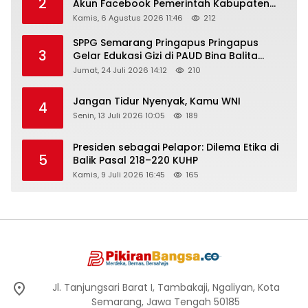
2
Akun Facebook Pemerintah Kabupaten
Rembang “Dirujak” Warganet
Kamis, 6 Agustus 2026 11:46
212
SPPG Semarang Pringapus Pringapus
3
Gelar Edukasi Gizi di PAUD Bina Balita
Peringati Hari Anak Nasional 2026
Jumat, 24 Juli 2026 14:12
210
Jangan Tidur Nyenyak, Kamu WNI
4
Senin, 13 Juli 2026 10:05
189
Presiden sebagai Pelapor: Dilema Etika di
5
Balik Pasal 218–220 KUHP
Kamis, 9 Juli 2026 16:45
165
Jl. Tanjungsari Barat I, Tambakaji, Ngaliyan, Kota
Semarang, Jawa Tengah 50185