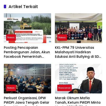
Artikel Terkait
News
News
Posting Pencapaian
KKL-PPM 79 Universitas
Pembangunan Jalan, Akun
Malahayati Hadirkan
Facebook Pemerintah
Edukasi Anti Bullying di SD
Kabupaten Rembang
IT Wahdatul Ummah Kota
“Dirujak” Warganet
Metero
News
Nasional
Perkuat Organisasi, DPW
Marak Oknum Mafia
PWDPI Jawa Tengah Gelar
Tanah, Ketum PWDPI Minta