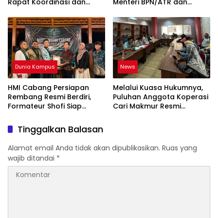
Rapat Koordinasi dan
Menteri BPN/ATR dan
Bahas Persiapan
Kehutanan Turun ke
Pelantikan Pengurus Baru
Karimun Kepri
Dunia Kampus
News
HMI Cabang Persiapan
Melalui Kuasa Hukumnya,
Rembang Resmi Berdiri,
Puluhan Anggota Koperasi
Formateur Shofi Siap
Cari Makmur Resmi
Pimpin Fase Konsolidasi
Melayangkan Laporan
Dugaan Penipuan,
Tinggalkan Balasan
Penggelapan, & TPPU
Alamat email Anda tidak akan dipublikasikan.
Ruas yang
wajib ditandai
*