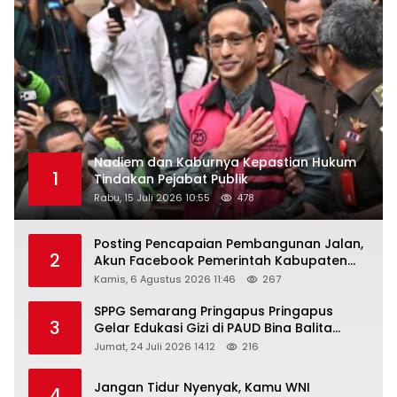
Nadiem dan Kaburnya Kepastian Hukum
1
Tindakan Pejabat Publik
Rabu, 15 Juli 2026 10:55
478
Posting Pencapaian Pembangunan Jalan,
2
Akun Facebook Pemerintah Kabupaten
Rembang “Dirujak” Warganet
Kamis, 6 Agustus 2026 11:46
267
SPPG Semarang Pringapus Pringapus
3
Gelar Edukasi Gizi di PAUD Bina Balita
Peringati Hari Anak Nasional 2026
Jumat, 24 Juli 2026 14:12
216
Jangan Tidur Nyenyak, Kamu WNI
4