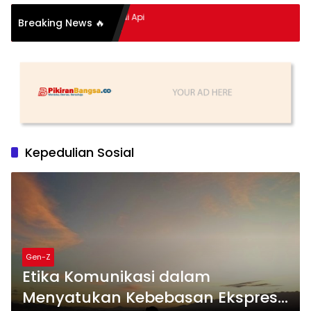
itan Hidup Meledak Jadi Api
Breaking News 🔥
 Balik Tragedi Menteng-
ingga Maling Ayam di Bali
Kepedulian Sosial
Gen-Z
Etika Komunikasi dalam
Menyatukan Kebebasan Ekspresi