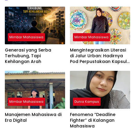
Mimbar Mahasiswa
Mimbar Mahasiswa
Generasi yang Serba
Mengintegrasikan Literasi
Terhubung, Tapi
di Jalur Urban: Hadirnya
Kehilangan Arah
Pod Perpustakaan Kapsul
Mandiri dan EV-Library Jadi
Tren Terbaru
Mimbar Mahasiswa
Dunia Kampus
Manajemen Mahasiswa di
Fenomena “Deadline
Era Digital
Fighter” di Kalangan
Mahasiswa