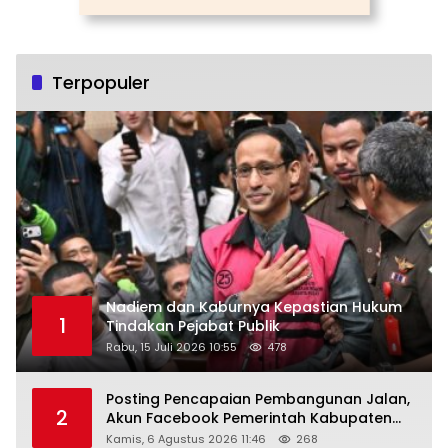
Terpopuler
Nadiem dan Kaburnya Kepastian Hukum
1
Tindakan Pejabat Publik
Rabu, 15 Juli 2026 10:55
478
Posting Pencapaian Pembangunan Jalan,
2
Akun Facebook Pemerintah Kabupaten
Rembang “Dirujak” Warganet
Kamis, 6 Agustus 2026 11:46
268