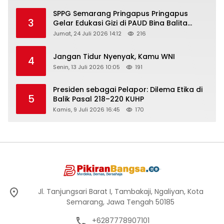
SPPG Semarang Pringapus Pringapus
3
Gelar Edukasi Gizi di PAUD Bina Balita
Peringati Hari Anak Nasional 2026
Jumat, 24 Juli 2026 14:12
216
Jangan Tidur Nyenyak, Kamu WNI
4
Senin, 13 Juli 2026 10:05
191
Presiden sebagai Pelapor: Dilema Etika di
5
Balik Pasal 218–220 KUHP
Kamis, 9 Juli 2026 16:45
170
Jl. Tanjungsari Barat I, Tambakaji, Ngaliyan, Kota
Semarang, Jawa Tengah 50185
+6287778907101