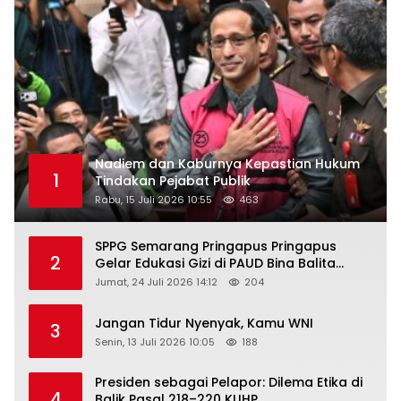
Nadiem dan Kaburnya Kepastian Hukum
1
Tindakan Pejabat Publik
Rabu, 15 Juli 2026 10:55
463
SPPG Semarang Pringapus Pringapus
2
Gelar Edukasi Gizi di PAUD Bina Balita
Peringati Hari Anak Nasional 2026
Jumat, 24 Juli 2026 14:12
204
Jangan Tidur Nyenyak, Kamu WNI
3
Senin, 13 Juli 2026 10:05
188
Presiden sebagai Pelapor: Dilema Etika di
4
Balik Pasal 218–220 KUHP