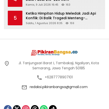
Kamis, 9 Juli 2026 16:45
163
Ketika Himpitan Hidup Meledak Jadi Api
5
Konflik: Di Balik Tragedi Menteng-
Matraman Hingga Maling Ayam di Bali
Sabtu, 1 Agustus 2026 8:35
159
Jl. Tanjungsari Barat I, Tambakaji, Ngaliyan, Kota
Semarang, Jawa Tengah 50185
+6287778907101
redaksi.pikiranbangsa@gmail.com