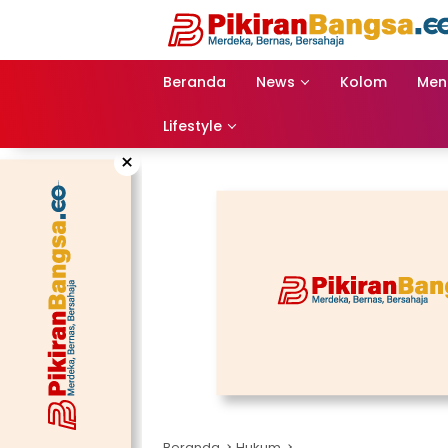
Langsung
ke
konten
Beranda
News
Kolom
Men
Lifestyle
×
Beranda
Hukum