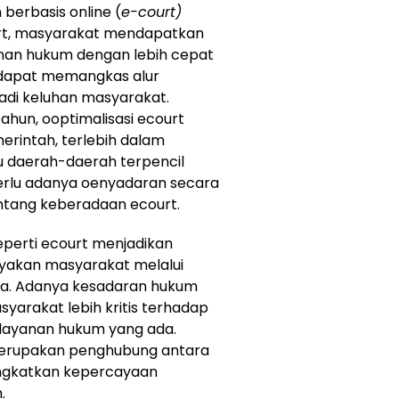
berbasis online (
e-court)
ourt, masyarakat mendapatkan
an hukum dengan lebih cepat
uga dapat memangkas alur
jadi keluhan masyarakat.
ahun, ooptimalisasi ecourt
erintah, terlebih dalam
 daerah-daerah terpencil
a perlu adanya oenyadaran secara
tang keberadaan ecourt.
eperti ecourt menjadikan
akan masyarakat melalui
nya. Adanya kesadaran hukum
yarakat lebih kritis terhadap
 layanan hukum yang ada.
 merupakan penghubung antara
ningkatkan kepercayaan
.