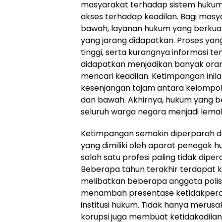
masyarakat terhadap sistem huku
akses terhadap keadilan. Bagi mas
bawah, layanan hukum yang berku
yang jarang didapatkan. Proses yang
tinggi, serta kurangnya informasi 
didapatkan menjadikan banyak ora
mencari keadilan. Ketimpangan ini
kesenjangan tajam antara kelomp
dan bawah. Akhirnya, hukum yang be
seluruh warga negara menjadi lema
Ketimpangan semakin diperparah d
yang dimiliki oleh aparat penegak h
salah satu profesi paling tidak dipe
Beberapa tahun terakhir terdapat k
melibatkan beberapa anggota polisi, 
menambah presentase ketidakperc
institusi hukum. Tidak hanya merusa
korupsi juga membuat ketidakadila