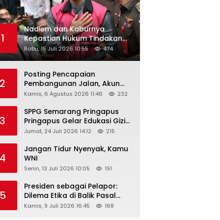
Nadiem dan Kaburnya
1
Kepastian Hukum Tindakan
Pejabat Publik
Rabu, 15 Juli 2026 10:55
474
Posting Pencapaian
2
Pembangunan Jalan, Akun
Facebook Pemerintah
Kamis, 6 Agustus 2026 11:46
232
Kabupaten Rembang
“Dirujak” Warganet
SPPG Semarang Pringapus
3
Pringapus Gelar Edukasi Gizi
di PAUD Bina Balita Peringati
Jumat, 24 Juli 2026 14:12
215
Hari Anak Nasional 2026
Jangan Tidur Nyenyak, Kamu
4
WNI
Senin, 13 Juli 2026 10:05
191
Presiden sebagai Pelapor:
5
Dilema Etika di Balik Pasal
218–220 KUHP
Kamis, 9 Juli 2026 16:45
168