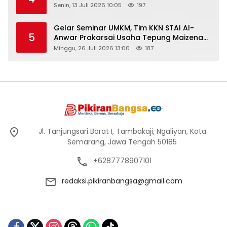
Senin, 13 Juli 2026 10:05
197
Gelar Seminar UMKM, Tim KKN STAI Al-
5
Anwar Prakarsai Usaha Tepung Maizena
di Logung
Minggu, 26 Juli 2026 13:00
187
Jl. Tanjungsari Barat I, Tambakaji, Ngaliyan, Kota
Semarang, Jawa Tengah 50185
+6287778907101
redaksi.pikiranbangsa@gmail.com