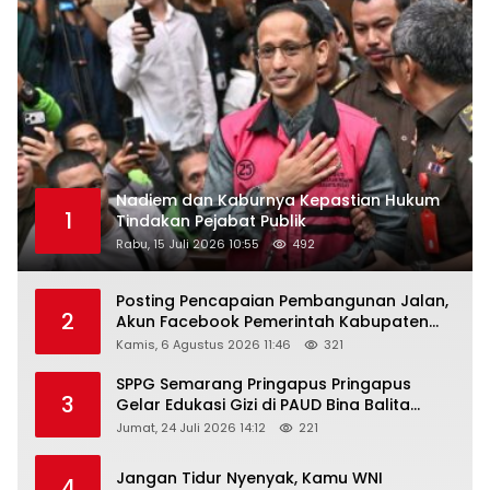
Nadiem dan Kaburnya Kepastian Hukum
1
Tindakan Pejabat Publik
Rabu, 15 Juli 2026 10:55
492
Posting Pencapaian Pembangunan Jalan,
2
Akun Facebook Pemerintah Kabupaten
Rembang “Dirujak” Warganet
Kamis, 6 Agustus 2026 11:46
321
SPPG Semarang Pringapus Pringapus
3
Gelar Edukasi Gizi di PAUD Bina Balita
Peringati Hari Anak Nasional 2026
Jumat, 24 Juli 2026 14:12
221
Jangan Tidur Nyenyak, Kamu WNI
4