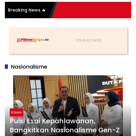
i Organisasi: Antara
Breaking News 🔥
 dan Substansi
Nasionalisme
Kolom
Puisi Esai Kepahlawanan,
Bangkitkan Nasionalisme Gen-Z