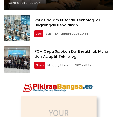
Teknologi
Rabu, 9 Juli 2025 6:27
Poros dalam Putaran Teknologi di
Lingkungan Pendidikan
Esai
Senin, 10 Februari 2025 20:34
PCM Cepu Siapkan Dai Berakhlak Mulia
dan Adaptif Teknologi
News
Minggu, 2 Februari 2025 23:27