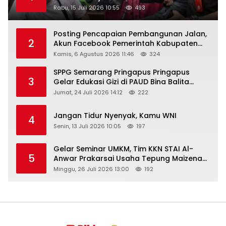
Rabu, 15 Juli 2026 10:55
493
Posting Pencapaian Pembangunan Jalan,
2
Akun Facebook Pemerintah Kabupaten
Rembang “Dirujak” Warganet
Kamis, 6 Agustus 2026 11:46
324
SPPG Semarang Pringapus Pringapus
3
Gelar Edukasi Gizi di PAUD Bina Balita
Peringati Hari Anak Nasional 2026
Jumat, 24 Juli 2026 14:12
222
Jangan Tidur Nyenyak, Kamu WNI
4
Senin, 13 Juli 2026 10:05
197
Gelar Seminar UMKM, Tim KKN STAI Al-
5
Anwar Prakarsai Usaha Tepung Maizena
di Logung
Minggu, 26 Juli 2026 13:00
192