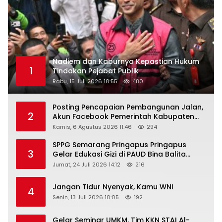
Nadiem dan Kaburnya Kepastian Hukum
1
Tindakan Pejabat Publik
Rabu, 15 Juli 2026 10:55
480
Posting Pencapaian Pembangunan Jalan,
2
Akun Facebook Pemerintah Kabupaten
Rembang “Dirujak” Warganet
Kamis, 6 Agustus 2026 11:46
294
SPPG Semarang Pringapus Pringapus
3
Gelar Edukasi Gizi di PAUD Bina Balita
Peringati Hari Anak Nasional 2026
Jumat, 24 Juli 2026 14:12
216
Jangan Tidur Nyenyak, Kamu WNI
4
Senin, 13 Juli 2026 10:05
192
Gelar Seminar UMKM, Tim KKN STAI Al-