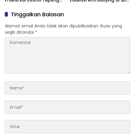
Prakarsai Usaha Tepung
Edukasi Anti Bullying di SD
Maizena di Logung
IT Wahdatul Ummah Kota
Metero
Tinggalkan Balasan
Alamat email Anda tidak akan dipublikasikan.
Ruas yang
wajib ditandai
*