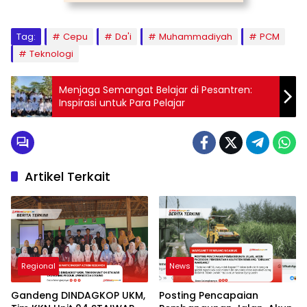
Tag:
Cepu
Da'i
Muhammadiyah
PCM
Teknologi
Menjaga Semangat Belajar di Pesantren:
Inspirasi untuk Para Pelajar
Artikel Terkait
Regional
News
Gandeng DINDAGKOP UKM,
Posting Pencapaian