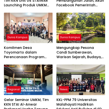
Tim KKN Unit 04 STAIWAR
Pembangunan Jalan, Akun
Launching Produk UMKM
Facebook Pemerintah
Desa Logung
Kabupaten Rembang
“Dirujak” Warganet
Dunia Kampus
Dunia Kampus
Komitmen Desa
Mengungkap Pesona
Toyomarto dalam
Candi Sumberawan,
Perencanaan Program
Warisan Sejarah, Budaya,
Pencegahan Stunting
dan Spiritual di ‎Singosari
melalui ‎Rembuk Stunting
Desa
Regional
News
Gelar Seminar UMKM, Tim
KKL-PPM 79 Universitas
KKN STAI Al-Anwar
Malahayati Hadirkan