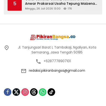
5
Anwar Prakarsai Usaha Tepung Maizena
di Logung
Minggu, 26 Juli 2026 13:00
176
Jl. Tanjungsari Barat I, Tambakaji, Ngaliyan, Kota
Semarang, Jawa Tengah 50185
+6287778907101
redaksi.pikiranbangsa@gmail.com