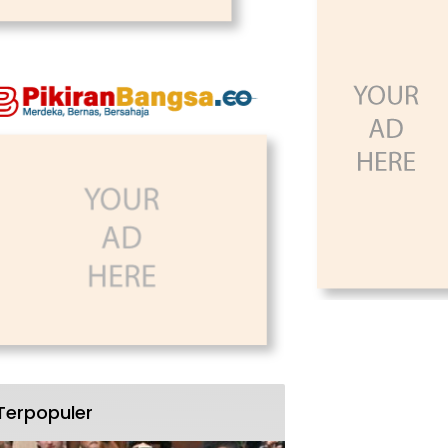
Terpopuler