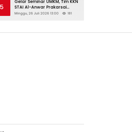
Gelar Seminar UMKM, Tim KKN
5
STAI Al-Anwar Prakarsai
Usaha Tepung Maizena di
Minggu, 26 Juli 2026 13:00
181
Logung