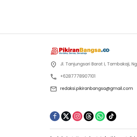
Jl. Tanjungsari Barat I, Tambakaji,
+6287778907101
redaksi.pikiranbangsa@gmail.com