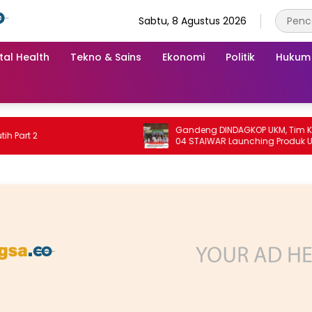
Sabtu, 8 Agustus 2026
tal Health
Tekno & Sains
Ekonomi
Politik
Hukum
Gandeng DINDAGKOP UKM, Tim KKN Unit
2
04 STAIWAR Launching Produk UMKM
Desa Logung