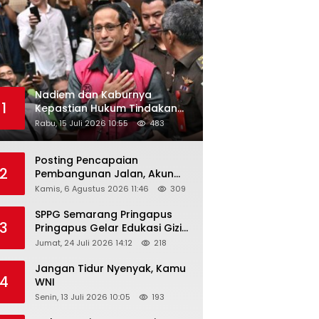
Nadiem dan Kaburnya
1
Kepastian Hukum Tindakan
Pejabat Publik
Rabu, 15 Juli 2026 10:55
483
Posting Pencapaian
2
Pembangunan Jalan, Akun
Facebook Pemerintah
Kamis, 6 Agustus 2026 11:46
309
Kabupaten Rembang
“Dirujak” Warganet
SPPG Semarang Pringapus
3
Pringapus Gelar Edukasi Gizi
di PAUD Bina Balita Peringati
Jumat, 24 Juli 2026 14:12
218
Hari Anak Nasional 2026
Jangan Tidur Nyenyak, Kamu
4
WNI
Senin, 13 Juli 2026 10:05
193