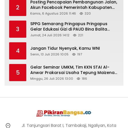
Posting Pencapaian Pembangunan Jalan,
2
Akun Facebook Pemerintah Kabupaten
Rembang “Dirujak” Warganet
Kamis, 6 Agustus 2026 11:46
320
SPPG Semarang Pringapus Pringapus
3
Gelar Edukasi Gizi di PAUD Bina Balita
Peringati Hari Anak Nasional 2026
Jumat, 24 Juli 2026 14:12
221
Jangan Tidur Nyenyak, Kamu WNI
4
Senin, 13 Juli 2026 10:05
197
Gelar Seminar UMKM, Tim KKN STAI Al-
5
Anwar Prakarsai Usaha Tepung Maizena
di Logung
Minggu, 26 Juli 2026 13:00
186
Jl. Tanjungsari Barat I, Tambakaji, Ngaliyan, Kota