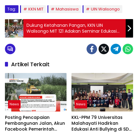
Tag:
KKN MIT
Mahasiswa
UIN Walisongo
Dukung Ketahanan Pangan, KKN UIN
Walisongo MIT 121 Adakan Seminar Edukasi
Kompos EM4 dan Pekarangan Produktif
Artikel Terkait
News
News
Posting Pencapaian
KKL-PPM 79 Universitas
Pembangunan Jalan, Akun
Malahayati Hadirkan
Facebook Pemerintah
Edukasi Anti Bullying di SD
Kabupaten Rembang
IT Wahdatul Ummah Kota