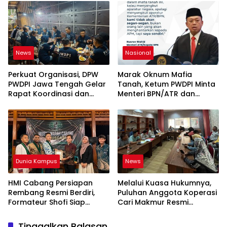
“Dirujak” Warganet
Metero
News
Nasional
Perkuat Organisasi, DPW
Marak Oknum Mafia
PWDPI Jawa Tengah Gelar
Tanah, Ketum PWDPI Minta
Rapat Koordinasi dan
Menteri BPN/ATR dan
Bahas Persiapan
Kehutanan Turun ke
Pelantikan Pengurus Baru
Karimun Kepri
Dunia Kampus
News
HMI Cabang Persiapan
Melalui Kuasa Hukumnya,
Rembang Resmi Berdiri,
Puluhan Anggota Koperasi
Formateur Shofi Siap
Cari Makmur Resmi
Pimpin Fase Konsolidasi
Melayangkan Laporan
Dugaan Penipuan,
Tinggalkan Balasan