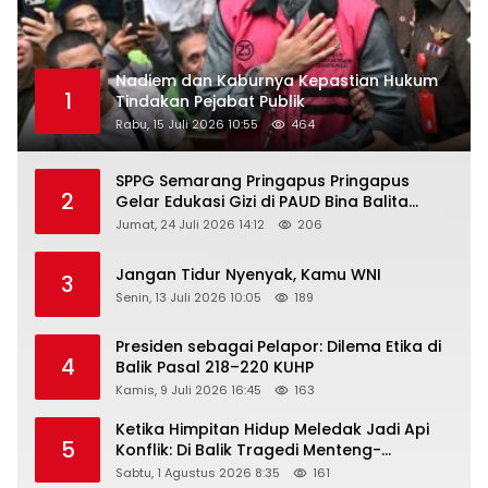
Nadiem dan Kaburnya Kepastian Hukum
1
Tindakan Pejabat Publik
Rabu, 15 Juli 2026 10:55
464
SPPG Semarang Pringapus Pringapus
2
Gelar Edukasi Gizi di PAUD Bina Balita
Peringati Hari Anak Nasional 2026
Jumat, 24 Juli 2026 14:12
206
Jangan Tidur Nyenyak, Kamu WNI
3
Senin, 13 Juli 2026 10:05
189
Presiden sebagai Pelapor: Dilema Etika di
4
Balik Pasal 218–220 KUHP
Kamis, 9 Juli 2026 16:45
163
Ketika Himpitan Hidup Meledak Jadi Api
5
Konflik: Di Balik Tragedi Menteng-
Matraman Hingga Maling Ayam di Bali
Sabtu, 1 Agustus 2026 8:35
161