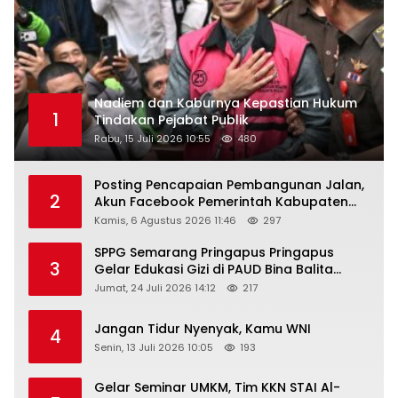
Nadiem dan Kaburnya Kepastian Hukum
1
Tindakan Pejabat Publik
Rabu, 15 Juli 2026 10:55
480
Posting Pencapaian Pembangunan Jalan,
2
Akun Facebook Pemerintah Kabupaten
Rembang “Dirujak” Warganet
Kamis, 6 Agustus 2026 11:46
297
SPPG Semarang Pringapus Pringapus
3
Gelar Edukasi Gizi di PAUD Bina Balita
Peringati Hari Anak Nasional 2026
Jumat, 24 Juli 2026 14:12
217
Jangan Tidur Nyenyak, Kamu WNI
4
Senin, 13 Juli 2026 10:05
193
Gelar Seminar UMKM, Tim KKN STAI Al-