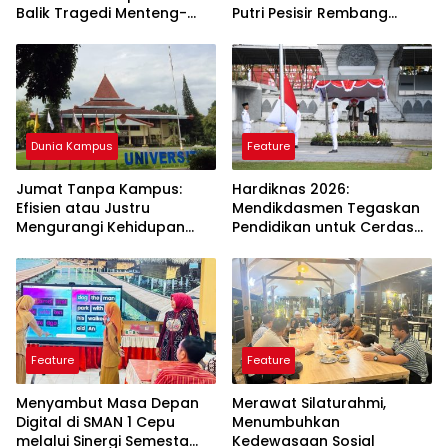
Balik Tragedi Menteng-
Putri Pesisir Rembang
Matraman Hingga Maling
Taklukkan UIN Walisongo
Ayam di Bali
Dunia Kampus
Feature
Jumat Tanpa Kampus:
Hardiknas 2026:
Efisien atau Justru
Mendikdasmen Tegaskan
Mengurangi Kehidupan
Pendidikan untuk Cerdas
Mahasiswa UNS?
dan Berkarakter
Feature
Feature
Menyambut Masa Depan
Merawat Silaturahmi,
Digital di SMAN 1 Cepu
Menumbuhkan
melalui Sinergi Semesta
Kedewasaan Sosial