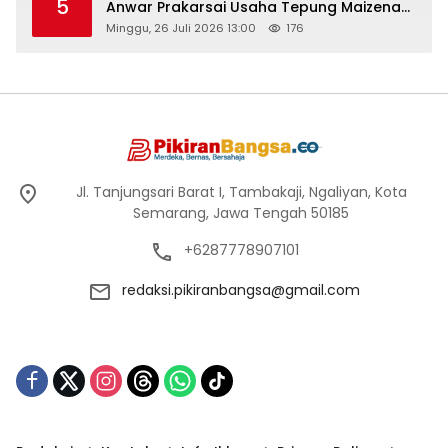
5
Anwar Prakarsai Usaha Tepung Maizena
di Logung
Minggu, 26 Juli 2026 13:00
176
Jl. Tanjungsari Barat I, Tambakaji, Ngaliyan, Kota
Semarang, Jawa Tengah 50185
+6287778907101
redaksi.pikiranbangsa@gmail.com