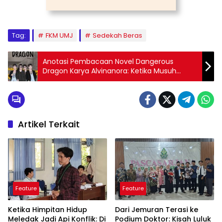
Tag:
FKM UMJ
Sedekah Beras
Anotasi Pembacaan Novel Dangerous
Dragon Karya Alvinanora: Ketika Musuh
Terkalahkan, tetapi Tidak dengan
Perempuan
Artikel Terkait
Feature
Feature
Ketika Himpitan Hidup
Dari Jemuran Terasi ke
Meledak Jadi Api Konflik: Di
Podium Doktor: Kisah Luluk