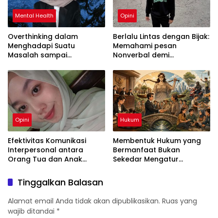
Mental Health
Opini
Overthinking dalam
Berlalu Lintas dengan Bijak:
Menghadapi Suatu
Memahami pesan
Masalah sampai
Nonverbal demi
Menyebabkan Kecemasan
Keselamatan Bersama
yang Berlebihan
Opini
Hukum
Efektivitas Komunikasi
Membentuk Hukum yang
Interpersonal antara
Bermanfaat Bukan
Orang Tua dan Anak
Sekedar Mengatur
dalam Menciptakan
Masyarakat
Keharmonisan Keluarga
Tinggalkan Balasan
Alamat email Anda tidak akan dipublikasikan.
Ruas yang
wajib ditandai
*