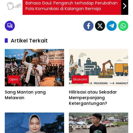
Bahasa Gaul: Pengaruh terhadap Perubahan
Pola Komunikasi di Kalangan Remaja
Artikel Terkait
Opini
Ekonomi
Sang Mantan yang
Hilirisasi atau Sekadar
Melawan
Memperpanjang
Ketergantungan?