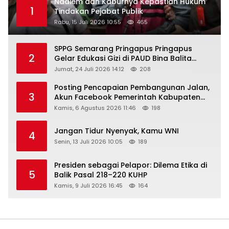
Nadiem dan Kaburnya Kepastian Hukum
1
Tindakan Pejabat Publik
Rabu, 15 Juli 2026 10:55
465
SPPG Semarang Pringapus Pringapus
2
Gelar Edukasi Gizi di PAUD Bina Balita
Peringati Hari Anak Nasional 2026
Jumat, 24 Juli 2026 14:12
208
Posting Pencapaian Pembangunan Jalan,
3
Akun Facebook Pemerintah Kabupaten
Rembang “Dirujak” Warganet
Kamis, 6 Agustus 2026 11:46
198
Jangan Tidur Nyenyak, Kamu WNI
4
Senin, 13 Juli 2026 10:05
189
Presiden sebagai Pelapor: Dilema Etika di
5
Balik Pasal 218–220 KUHP
Kamis, 9 Juli 2026 16:45
164