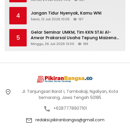
Jangan Tidur Nyenyak, Kamu WNI
4
Senin, 13 Juli 2026 10:05
197
Gelar Seminar UMKM, Tim KKN STAI Al-
5
Anwar Prakarsai Usaha Tepung Maizena
di Logung
Minggu, 26 Juli 2026 13:00
189
Jl. Tanjungsari Barat I, Tambakaji, Ngaliyan, Kota
Semarang, Jawa Tengah 50185
+6287778907101
redaksi.pikiranbangsa@gmail.com