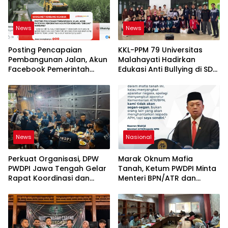
News
News
Posting Pencapaian
KKL-PPM 79 Universitas
Pembangunan Jalan, Akun
Malahayati Hadirkan
Facebook Pemerintah
Edukasi Anti Bullying di SD
Kabupaten Rembang
IT Wahdatul Ummah Kota
“Dirujak” Warganet
Metero
News
Nasional
Perkuat Organisasi, DPW
Marak Oknum Mafia
PWDPI Jawa Tengah Gelar
Tanah, Ketum PWDPI Minta
Rapat Koordinasi dan
Menteri BPN/ATR dan
Bahas Persiapan
Kehutanan Turun ke
Pelantikan Pengurus Baru
Karimun Kepri