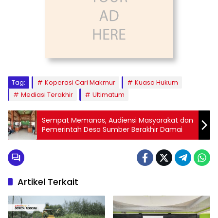
Tag:
Koperasi Cari Makmur
Kuasa Hukum
Mediasi Terakhir
Ultimatum
Sempat Memanas, Audiensi Masyarakat dan
Pemerintah Desa Sumber Berakhir Damai
Artikel Terkait