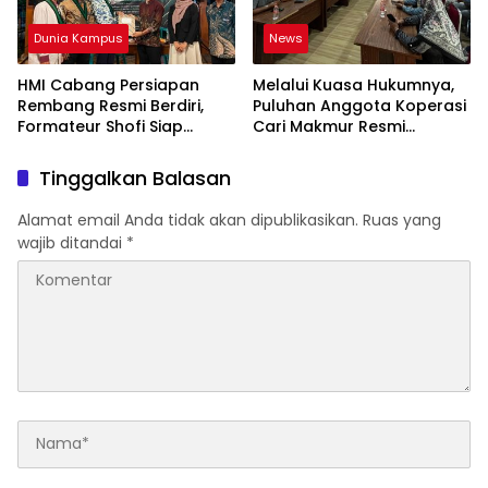
Dunia Kampus
News
HMI Cabang Persiapan
Melalui Kuasa Hukumnya,
Rembang Resmi Berdiri,
Puluhan Anggota Koperasi
Formateur Shofi Siap
Cari Makmur Resmi
Pimpin Fase Konsolidasi
Melayangkan Laporan
Dugaan Penipuan,
Tinggalkan Balasan
Penggelapan, & TPPU
Alamat email Anda tidak akan dipublikasikan.
Ruas yang
wajib ditandai
*