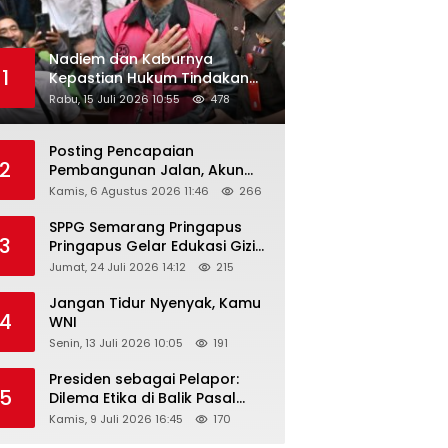
Nadiem dan Kaburnya
1
Kepastian Hukum Tindakan
Pejabat Publik
Rabu, 15 Juli 2026 10:55
478
Posting Pencapaian
2
Pembangunan Jalan, Akun
Facebook Pemerintah
Kamis, 6 Agustus 2026 11:46
266
Kabupaten Rembang
“Dirujak” Warganet
SPPG Semarang Pringapus
3
Pringapus Gelar Edukasi Gizi
di PAUD Bina Balita Peringati
Jumat, 24 Juli 2026 14:12
215
Hari Anak Nasional 2026
Jangan Tidur Nyenyak, Kamu
4
WNI
Senin, 13 Juli 2026 10:05
191
Presiden sebagai Pelapor:
5
Dilema Etika di Balik Pasal
218–220 KUHP
Kamis, 9 Juli 2026 16:45
170