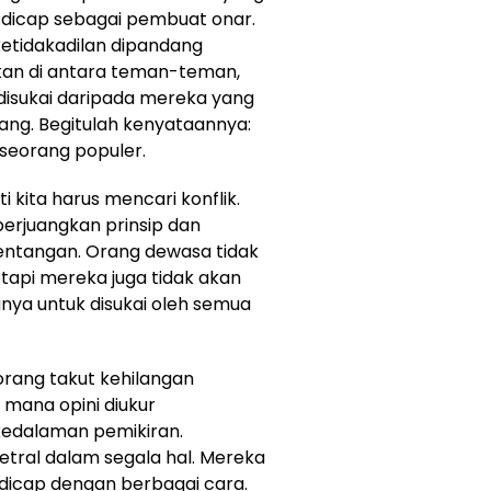
 dicap sebagai pembuat onar.
ketidakadilan dipandang
hkan di antara teman-teman,
g disukai daripada mereka yang
g. Begitulah kenyataannya:
seorang populer.
 kita harus mencari konflik.
rjuangkan prinsip dan
entangan. Orang dewasa tidak
api mereka juga tidak akan
nya untuk disukai oleh semua
orang takut kehilangan
i mana opini diukur
kedalaman pemikiran.
etral dalam segala hal. Mereka
au dicap dengan berbagai cara.