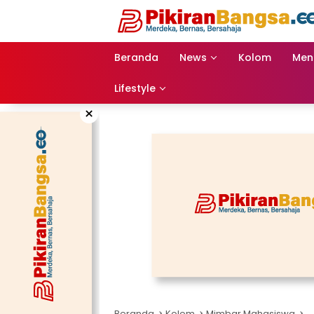
Langsung
ke
konten
Beranda
News
Kolom
Men
Lifestyle
×
Beranda
Kolom
Mimbar Mahasiswa