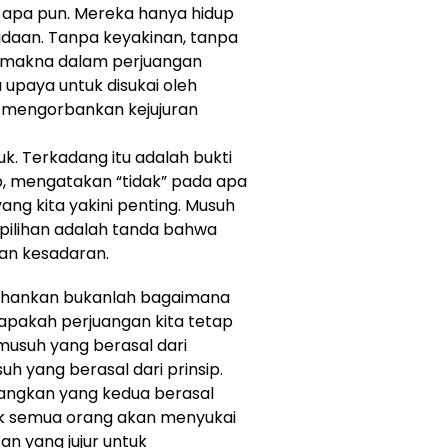
apa pun. Mereka hanya hidup
adaan. Tanpa keyakinan, tanpa
a makna dalam perjuangan
 upaya untuk disukai oleh
ti mengorbankan kejujuran
ruk. Terkadang itu adalah bukti
, mengatakan “tidak” pada apa
ng kita yakini penting. Musuh
n pilihan adalah tanda bahwa
an kesadaran.
rtahankan bukanlah bagaimana
 apakah perjuangan kita tetap
musuh yang berasal dari
yang berasal dari prinsip.
dangkan yang kedua berasal
dak semua orang akan menyukai
an yang jujur ​​untuk