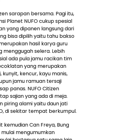
zen sarapan bersama. Pagi itu,
msi Planet NUFO cukup spesial
n yang dipanen langsung dari
g bisa dipilih yaitu tahu bakso
merupakan hasil karya guru
g menggugah selera. Lebih
sial ada pula jamu racikan tim
ecoklatan yang merupakan
 kunyit, kencur, kayu manis,
pun jamu ramuan tersaji
ap panas. NUFO Citizen
p sajian yang ada di meja.
ring alami yaitu daun jati
O, di sekitar tempat berkumpul.
t kemudian Can Freya, Bung
iny mulai mengumumkan
lai bertanya satu sama lain,