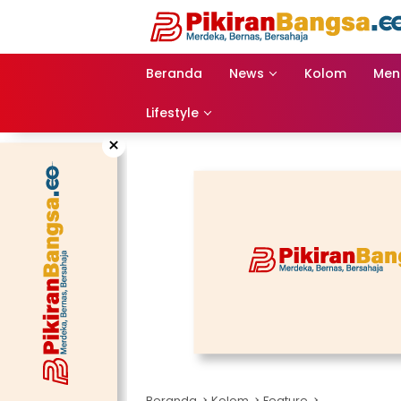
Langsung
ke
konten
Beranda
News
Kolom
Men
Lifestyle
×
Beranda
Kolom
Feature