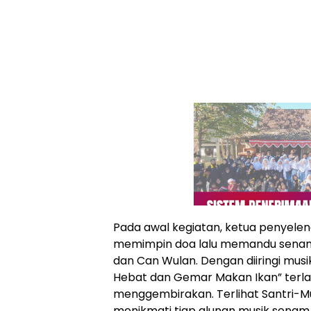
Pada awal kegiatan, ketua penyelen
memimpin doa lalu memandu senam
dan Can Wulan. Dengan diiringi musi
Hebat dan Gemar Makan Ikan” terl
menggembirakan. Terlihat Santri-Mur
menikmati tiap alunan musik senam