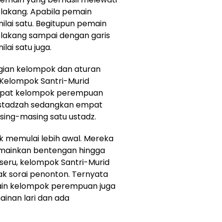
elakang. Apabila pemain
lai satu. Begitupun pemain
belakang sampai dengan garis
ai satu juga.
gian kelompok dan aturan
 Kelompok Santri-Murid
 Empat kelompok perempuan
ustadzah sedangkan empat
sing-masing satu ustadz.
uk memulai lebih awal. Mereka
mainkan bentengan hingga
 seru, kelompok Santri-Murid
ak sorai penonton. Ternyata
ain kelompok perempuan juga
mainan lari dan ada