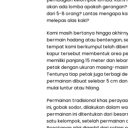
akan ada lomba apakah gerangan? 
dari 5-8 orang? Lantas mengapa kam
melepas alas kaki?
Kami masih bertanya hingga akhirn
bermain hadang atau bentengan, s
tempat kami berkumpul telah diber
kapur tersebut membentuk area pe
memiliki panjang 15 meter dan lebar
petak dengan ukuran masing-masing
Tentunya tiap petak juga terbagi de
permainan dibuat selebar 5 cm dan 
mulai luntur atau hilang.
Permainan tradisional khas peraya
ini, gobak sodor, dilakukan dalam w
permainan ini ditentukan dari besarn
satu kelompok, setelah permainan d
Penetapan nilai diambil dari setiap