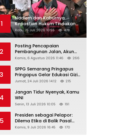
Nadiem dan Kaburnya
1
Kepastian Hukum Tindakan
Pejabat Publik
Rabu, 15 Juli 2026 10:55
478
Posting Pencapaian
2
Pembangunan Jalan, Akun
Facebook Pemerintah
Kamis, 6 Agustus 2026 11:46
266
Kabupaten Rembang
“Dirujak” Warganet
SPPG Semarang Pringapus
3
Pringapus Gelar Edukasi Gizi
di PAUD Bina Balita Peringati
Jumat, 24 Juli 2026 14:12
215
Hari Anak Nasional 2026
Jangan Tidur Nyenyak, Kamu
4
WNI
Senin, 13 Juli 2026 10:05
191
Presiden sebagai Pelapor:
5
Dilema Etika di Balik Pasal
218–220 KUHP
Kamis, 9 Juli 2026 16:45
170