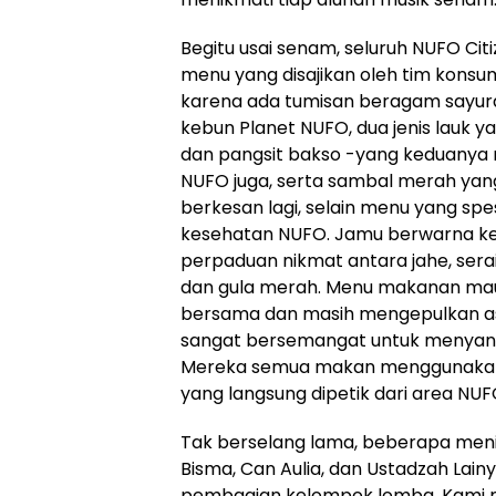
Begitu usai senam, seluruh NUFO Citi
menu yang disajikan oleh tim konsu
karena ada tumisan beragam sayura
kebun Planet NUFO, dua jenis lauk yan
dan pangsit bakso -yang keduanya 
NUFO juga, serta sambal merah yan
berkesan lagi, selain menu yang spe
kesehatan NUFO. Jamu berwarna k
perpaduan nikmat antara jahe, serai,
dan gula merah. Menu makanan mau
bersama dan masih mengepulkan as
sangat bersemangat untuk menyanta
Mereka semua makan menggunakan pi
yang langsung dipetik dari area NUF
Tak berselang lama, beberapa meni
Bisma, Can Aulia, dan Ustadzah La
pembagian kelompok lomba. Kami mu