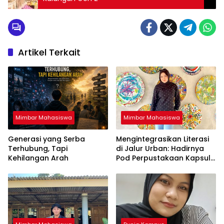
Artikel Terkait
Mimbar Mahasiswa
Mimbar Mahasiswa
Generasi yang Serba
Mengintegrasikan Literasi
Terhubung, Tapi
di Jalur Urban: Hadirnya
Kehilangan Arah
Pod Perpustakaan Kapsul
Mandiri dan EV-Library Jadi
Tren Terbaru