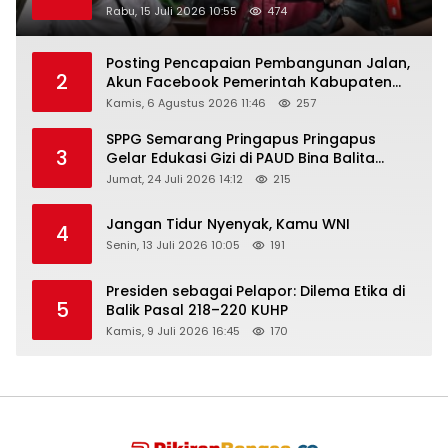
Rabu, 15 Juli 2026 10:55
474
Posting Pencapaian Pembangunan Jalan,
2
Akun Facebook Pemerintah Kabupaten
Rembang “Dirujak” Warganet
Kamis, 6 Agustus 2026 11:46
257
SPPG Semarang Pringapus Pringapus
3
Gelar Edukasi Gizi di PAUD Bina Balita
Peringati Hari Anak Nasional 2026
Jumat, 24 Juli 2026 14:12
215
Jangan Tidur Nyenyak, Kamu WNI
4
Senin, 13 Juli 2026 10:05
191
Presiden sebagai Pelapor: Dilema Etika di
5
Balik Pasal 218–220 KUHP
Kamis, 9 Juli 2026 16:45
170